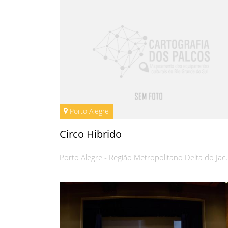
Porto Alegre
Circo Hibrido
Porto Alegre - Região Metropolitano Delta do Jac