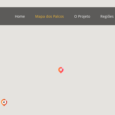
Home
Mapa dos Palcos
O Projeto
Regiões
4