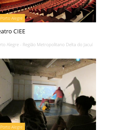
Porto Alegre
eatro CIEE
rto Alegre - Região Metropolitano Delta do Jacuí
Porto Alegre