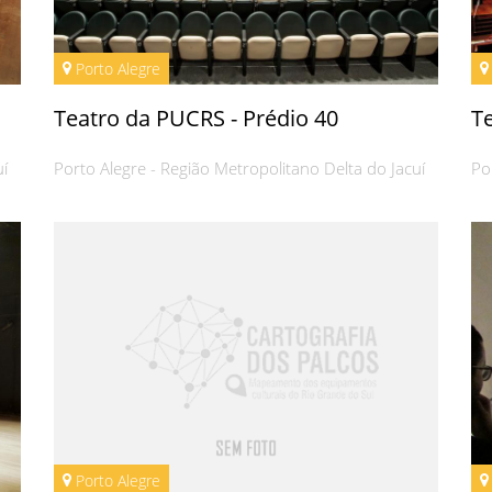
Porto Alegre
Teatro da PUCRS - Prédio 40
T
uí
Porto Alegre - Região Metropolitano Delta do Jacuí
Po
Porto Alegre