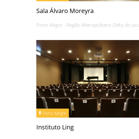
Sala Álvaro Moreyra
Porto Alegre - Região Metropolitano Delta do Jac
Porto Alegre
Instituto Ling