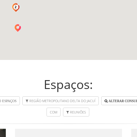
2
Espaços:
REGIÃO METROPOLITANO DELTA DO JACUÍ
0 ESPAÇOS
ALTERAR CONSU
COM
REUNIÕES