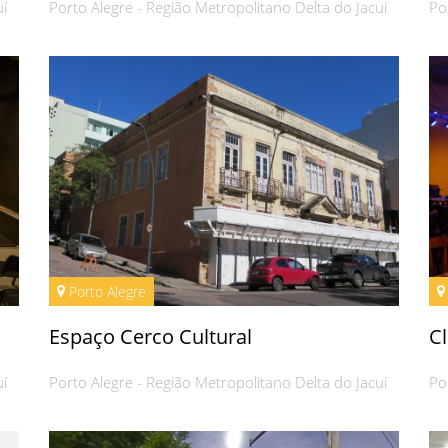
uí
Porto Alegre - Região Metropolitano Delta do Jacuí
Po
Porto Alegre
Espaço Cerco Cultural
C
uí
Porto Alegre - Região Metropolitano Delta do Jacuí
Po