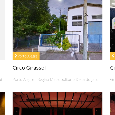
Porto Alegre
Circo Girassol
Ci
uí
Porto Alegre - Região Metropolitano Delta do Jacuí
Gr