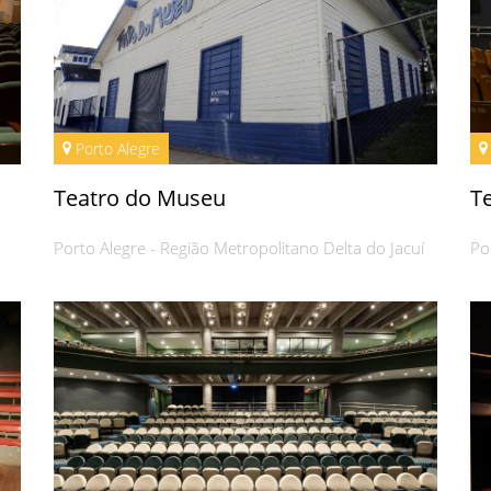
Porto Alegre
Teatro do Museu
T
Porto Alegre - Região Metropolitano Delta do Jacuí
Po