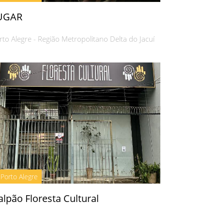
UGAR
rto Alegre - Região Metropolitano Delta do Jacuí
Porto Alegre
lpão Floresta Cultural