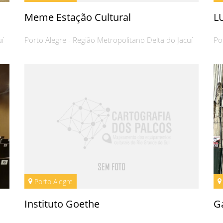
Meme Estação Cultural
L
uí
Porto Alegre - Região Metropolitano Delta do Jacuí
Po
Porto Alegre
Instituto Goethe
Ga