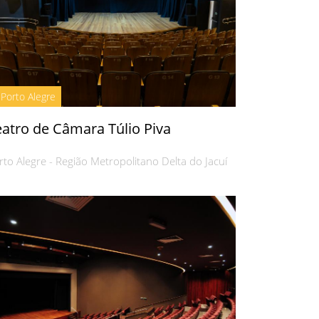
Porto Alegre
eatro de Câmara Túlio Piva
rto Alegre - Região Metropolitano Delta do Jacuí