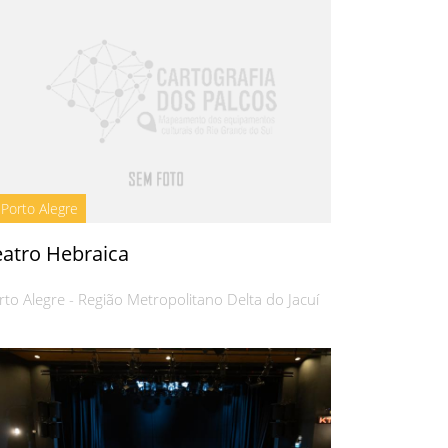
Porto Alegre
eatro Hebraica
rto Alegre - Região Metropolitano Delta do Jacuí