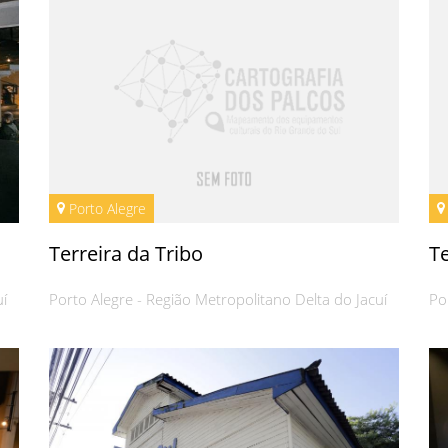
Porto Alegre
Terreira da Tribo
T
uí
Porto Alegre - Região Metropolitano Delta do Jacuí
Po