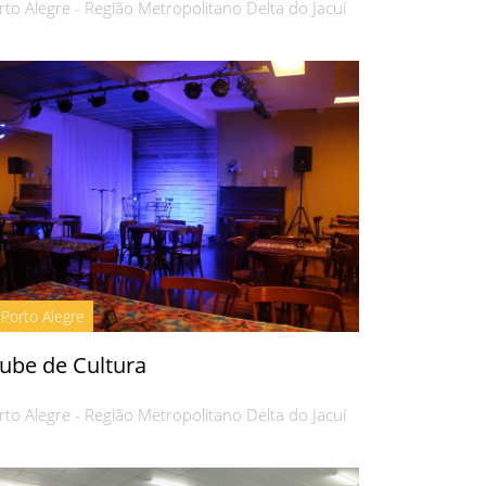
rto Alegre - Região Metropolitano Delta do Jacuí
Porto Alegre
lube de Cultura
rto Alegre - Região Metropolitano Delta do Jacuí