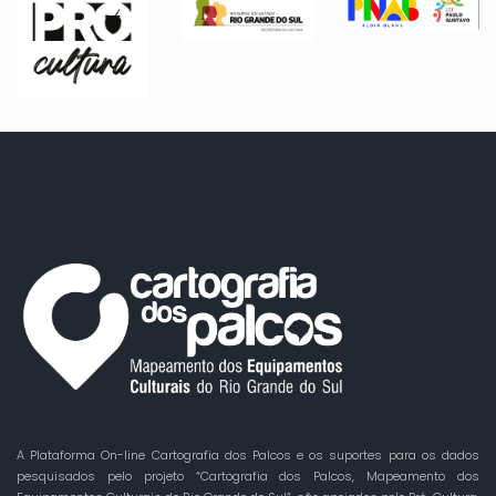
A Plataforma On-line Cartografia dos Palcos e os suportes para os dados
pesquisados pelo projeto “Cartografia dos Palcos, Mapeamento dos